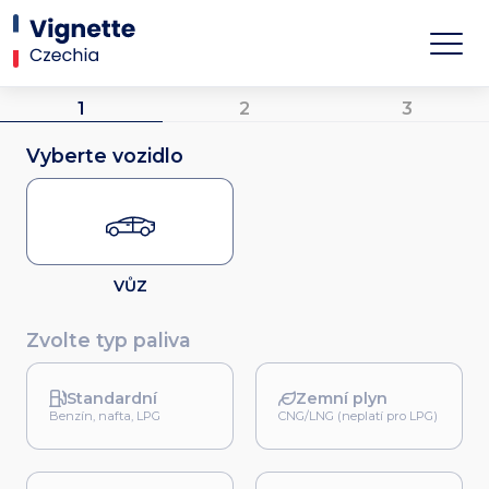
1
2
3
Vyberte vozidlo
VŮZ
Zvolte typ paliva
Standardní
Zemní plyn
Benzín, nafta, LPG
CNG/LNG (neplatí pro LPG)