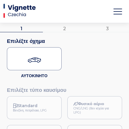
1
2
3
Επιλέξτε όχημα
ΑΥΤΟΚΙΝΗΤΟ
Επιλέξτε τύπο καυσίμου
Φυσικό αέριο
Standard
CNG/LNG (δεν ισχύει για
Βενζίνη, πετρέλαιο, LPG
LPG)