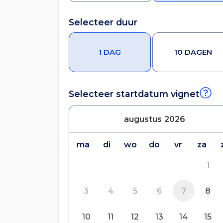
Selecteer duur
1 DAG
10 DAGEN
Selecteer startdatum vignet
augustus
2026
ma
di
wo
do
vr
za
1
3
4
5
6
7
8
10
11
12
13
14
15