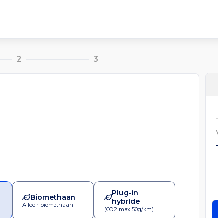
2
3
Plug-in
Biomethaan
hybride
Alleen biomethaan
(CO2 max 50g/km)