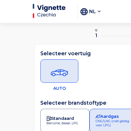
NL
1
Selecteer voertuig
AUTO
Selecteer brandstoftype
Aardgas
Standaard
CNG/LNG (niet geldig
Benzine, diesel, LPG
voor LPG)