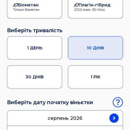
Біометан
Плагін-гібрид
Тільки біометан
(CO2 макс. 50 г/км)
Виберіть тривалість
1 ДЕНЬ
10 ДНІВ
30 ДНІВ
1 РІК
Виберіть дату початку віньєтки
серпень
2026