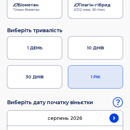
Біометан
Плагін-гібрид
Тільки біометан
(CO2 макс. 50 г/км)
Виберіть тривалість
1 ДЕНЬ
10 ДНІВ
30 ДНІВ
1 РІК
Виберіть дату початку віньєтки
серпень
2026