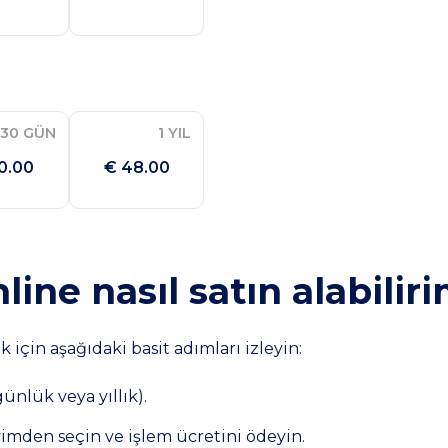
30 GÜN
1 YIL
0.00
€ 48.00
line nasıl satın alabilir
için aşağıdaki basit adımları izleyin:
ünlük veya yıllık).
imden seçin ve işlem ücretini ödeyin.