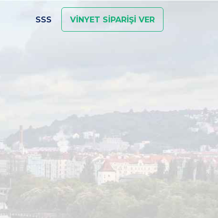
SSS
VİNYET SİPARİŞİ VER