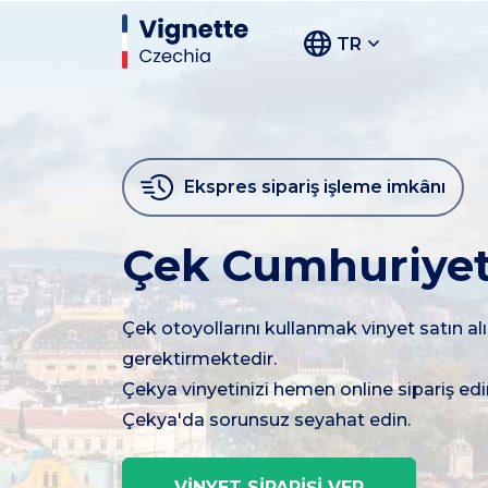
TR
Ekspres sipariş işleme imkânı
Çek Cumhuriyeti
Çek otoyollarını kullanmak vinyet satın al
gerektirmektedir.
Çekya vinyetinizi hemen online sipariş edi
Çekya'da sorunsuz seyahat edin.
VİNYET SİPARİŞİ VER