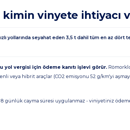
n kimin vinyete ihtiyacı 
ızlı yollarında seyahat eden 3,5 t dahil tüm en az dört t
 yol vergisi için ödeme kanıtı işlevi görür.
Römorklor
rojenli veya hibrit araçlar (CO2 emisyonu 52 g/km'yi aş
 18 günlük cayma süresi uygulanmaz - viniyetiniz ödeme 